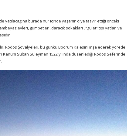
de yatılacağına burada nur içinde yaşanır’ diye tasvir ettiği önceki
beyaz evleri, gümbetleri ,daracık sokakları , “gulet” tipi yatları ve
esidir.
dir. Rodos Şövalyeleri, bu günkü Bodrum Kalesini inşa ederek yörede
iren Kanuni Sultan Süleyman 1522 yılında düzenlediği Rodos Seferinde
r.