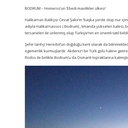
BODRUM – Homeros’un ‘Ebedi mavilikler ülkesi’
Halikarnas Balıkçısı Cevat Şakir’in ‘başka yerde olup nur için
adıyla Halikarnassos ( Bodrum) , limanda yükselen kalesi, bem
tersaneleri ile ünlenmiş olup Türkiye’nin en önemli tatil beld
Şehir tarihçi Heredot’un doğduğu kent olarak da bilinmekte
egemenlik kurmuşlardır. Akdeniz’i bir Türk gölü haline get
Rodos ile birlikte Bodrum’u da Osmanlı topraklarına katmıştı