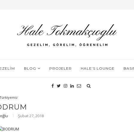
GEZELIM
BLOG
PROJELER
HALE’S LOUNGE
BAS
Türkiyemiz
ODRUM
oğlu
Şubat 27, 2018